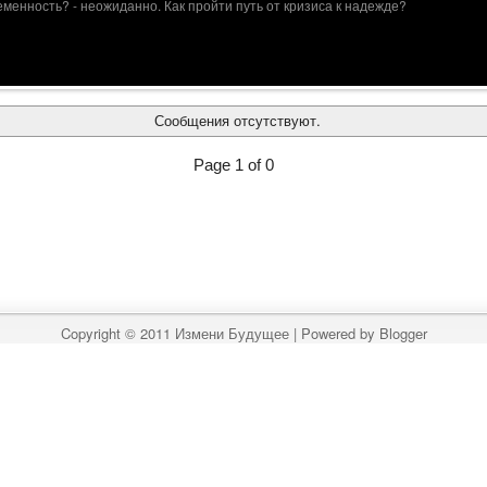
менность? - неожиданно. Как пройти путь от кризиса к надежде?
Сообщения отсутствуют.
Page 1 of 0
Copyright © 2011
Измени Будущее
| Powered by
Blogger