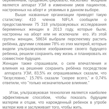
беременным, продемонстрировало, насколько мощным
является аппарат УЗИ в изменении умов пациентов,
настроенных на аборт и уязвимых в данном выборе.
Выше названные организации приводят такую
статистику: 410 членов NIFLA сообщили о
предоставлении 75 318 ультразвуковых исследования
беременных женщин в 2013 году, которые были,
настроены на аборт или не исключали его. Из этой
группы женщин, 58634 выбрали перспективу растить
ребёнка, другими словами 78% из этих матерей, которые
видели ультразвуковое изображение своего будущего
ребенка, решили сохранить ему жизнь и планировать их
совместное будущее.
Женщин также спрашивали, о силе впечатления и
влияния на решение сохранить ребёнка посредством
аппарата УЗИ, 83,5% их опрашиваемых сказали, что
"безусловно," 15.76% сказали "скорее всего," и 0,74%
ответили, что "только незначительное влияние."
Итак, ультразвуковая технология является наиболее
эффективным способом, чтобы показать будущим
матерям и отцам, что нарожденный ребенок в утробе
матери жив и заслуживает того, чтобы жить.